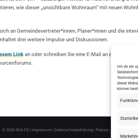
utieren, wie dieser „unsichtbare Wohnraum“ mit neuen Woh
ich an Gemeindevertreter*innen, Planer*innen und die interes
altet drei weitere Impulse und Diskussionen.
esem Link
an oder schreiben Sie eine E-Mail an info@resso
ourcenforums.
Um dir ein o
Geräteinfor
Technologien
dieser Websi
können best
Funktion
Statistik
©
2026 RSA FG |
Impressum
|
Datenschutzerklärung
|
Presse
|
AGB
|
Sitemap
Marketin