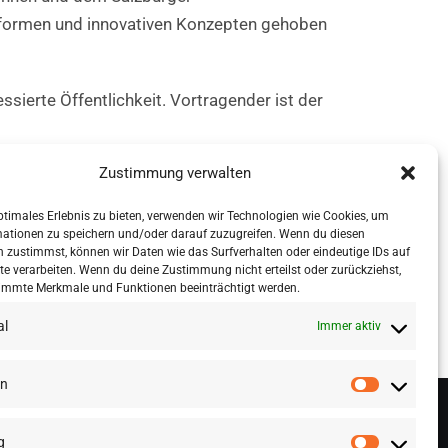
nformen und innovativen Konzepten gehoben
sierte Öffentlichkeit. Vortragender ist der
Zustimmung verwalten
urcenforum.at.
Hier
finden Sie auch das
ptimales Erlebnis zu bieten, verwenden wir Technologien wie Cookies, um
mationen zu speichern und/oder darauf zuzugreifen. Wenn du diesen
 zustimmst, können wir Daten wie das Surfverhalten oder eindeutige IDs auf
te verarbeiten. Wenn du deine Zustimmung nicht erteilst oder zurückziehst,
immte Merkmale und Funktionen beeinträchtigt werden.
al
Immer aktiv
en
g