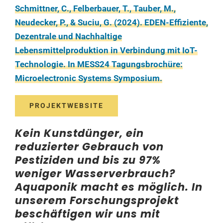
Schmittner, C., Felberbauer, T., Tauber, M.,
Neudecker, P., & Suciu, G. (2024). EDEN-Effiziente,
Dezentrale und Nachhaltige
Lebensmittelproduktion in Verbindung mit IoT-
Technologie. In MESS24 Tagungsbrochüre:
Microelectronic Systems Symposium.
PROJEKTWEBSITE
Kein Kunstdünger, ein
reduzierter Gebrauch von
Pestiziden und bis zu 97%
weniger Wasserverbrauch?
Aquaponik macht es möglich. In
unserem Forschungsprojekt
beschäftigen wir uns mit