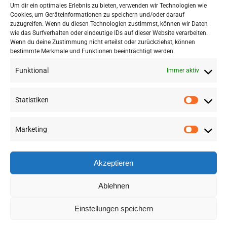
Um dir ein optimales Erlebnis zu bieten, verwenden wir Technologien wie
Cookies, um Geräteinformationen zu speichern und/oder darauf
zuzugreifen. Wenn du diesen Technologien zustimmst, können wir Daten
wie das Surfverhalten oder eindeutige IDs auf dieser Website verarbeiten.
Wenn du deine Zustimmung nicht erteilst oder zurückziehst, können
bestimmte Merkmale und Funktionen beeinträchtigt werden.
Funktional
Immer aktiv
Statistiken
Marketing
©
2026 RSA FG |
Impressum
|
Datenschutzerklärung
|
Presse
|
AGB
|
Sitemap
Akzeptieren
LinkedIn
Instagram
YouTube
Ablehnen
Einstellungen speichern
Deutsch
English
(
Englisch
)