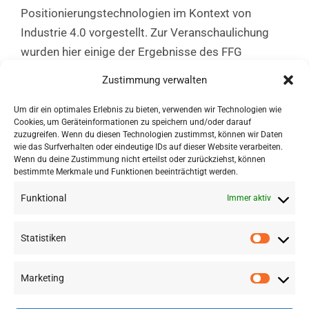
Positionierungstechnologien im Kontext von
Industrie 4.0 vorgestellt. Zur Veranschaulichung
wurden hier einige der Ergebnisse des FFG
Projektes „ASSIST 4.0“ präsentiert. Den Schülern
Zustimmung verwalten
wurden an diesen Tagen Einblicke in die
interessante Welt der Forschung gewährt und sie
Um dir ein optimales Erlebnis zu bieten, verwenden wir Technologien wie
Cookies, um Geräteinformationen zu speichern und/oder darauf
hatten die Möglichkeit selbst Fragen zu stellen
zuzugreifen. Wenn du diesen Technologien zustimmst, können wir Daten
sowie interaktiv neue Technologien zu testen.
wie das Surfverhalten oder eindeutige IDs auf dieser Website verarbeiten.
Wenn du deine Zustimmung nicht erteilst oder zurückziehst, können
bestimmte Merkmale und Funktionen beeinträchtigt werden.
Funktional
Immer aktiv
Statistiken
Marketing
©
2026 RSA FG |
Impressum
|
Datenschutzerklärung
|
Presse
|
AGB
|
Sitemap