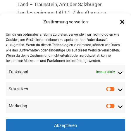
Land – Traunstein, Amt der Salzburger
Landesregierung I Abt 1, Zukunftsregion
Rupertiwinkel, Regionalverbände Pinzgau
Zustimmung verwalten
und Oberpinzgau, Stadt Salzburg,
Um dir ein optimales Erlebnis zu bieten, verwenden wir Technologien wie
Gemeinden St.Martin bei Lofer und
Cookies, um Geräteinformationen zu speichern und/oder darauf
Kirchanschöring
zuzugreifen. Wenn du diesen Technologien zustimmst, können wir Daten
wie das Surfverhalten oder eindeutige IDs auf dieser Website verarbeiten.
Wenn du deine Zustimmung nicht erteilst oder zurückziehst, können
bestimmte Merkmale und Funktionen beeinträchtigt werden.
Funktional
Immer aktiv
Statistiken
Marketing
©
2026 RSA FG |
Impressum
|
Datenschutzerklärung
|
Presse
|
AGB
|
Sitemap
Akzeptieren