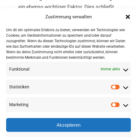
ein ebenso wichtiger Faktor. Dies schließt
nicht nur die Verringerung des
Zustimmung verwalten
Bodenverbrauchs mit ein, sondern auch
Um dir ein optimales Erlebnis zu bieten, verwenden wir Technologien wie
soziale Aspekte wie leistbares Wohnen –
Cookies, um Geräteinformationen zu speichern und/oder darauf
für echte Nachhaltigkeit auf allen Ebenen.
zuzugreifen. Wenn du diesen Technologien zustimmst, können wir Daten
wie das Surfverhalten oder eindeutige IDs auf dieser Website verarbeiten.
Wenn du deine Zustimmung nicht erteilst oder zurückziehst, können
bestimmte Merkmale und Funktionen beeinträchtigt werden.
Funktional
Immer aktiv
Statistiken
Marketing
©
2026 RSA FG |
Impressum
|
Datenschutzerklärung
|
Presse
|
AGB
|
Sitemap
Akzeptieren
LinkedIn
Instagram
YouTube