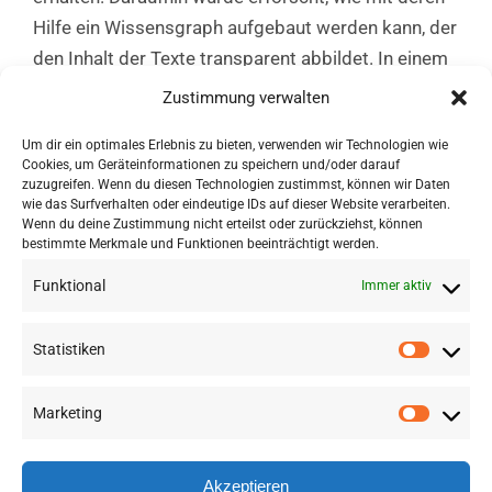
Hilfe ein Wissensgraph aufgebaut werden kann, der
den Inhalt der Texte transparent abbildet. In einem
iterativen Prozess wurden Regeln für einen
Zustimmung verwalten
Software-Prototyp entwickelt, der den Graphen
Um dir ein optimales Erlebnis zu bieten, verwenden wir Technologien wie
Schritt für Schritt erzeugt.
Cookies, um Geräteinformationen zu speichern und/oder darauf
zuzugreifen. Wenn du diesen Technologien zustimmst, können wir Daten
wie das Surfverhalten oder eindeutige IDs auf dieser Website verarbeiten.
Wenn du deine Zustimmung nicht erteilst oder zurückziehst, können
bestimmte Merkmale und Funktionen beeinträchtigt werden.
Funktional
Immer aktiv
Statistiken
Marketing
©
2026 RSA FG |
Impressum
|
Datenschutzerklärung
|
Presse
|
AGB
|
Sitemap
Akzeptieren