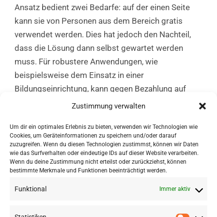
Ansatz bedient zwei Bedarfe: auf der einen Seite
kann sie von Personen aus dem Bereich gratis
verwendet werden. Dies hat jedoch den Nachteil,
dass die Lösung dann selbst gewartet werden
muss. Für robustere Anwendungen, wie
beispielsweise dem Einsatz in einer
Bildungseinrichtung, kann gegen Bezahlung auf
eine gehostete Lösung zugegriffen werden, wo kein
Zustimmung verwalten
eigenständiges Hosting und keine Wartung
Um dir ein optimales Erlebnis zu bieten, verwenden wir Technologien wie
notwendig sind.
Cookies, um Geräteinformationen zu speichern und/oder darauf
zuzugreifen. Wenn du diesen Technologien zustimmst, können wir Daten
wie das Surfverhalten oder eindeutige IDs auf dieser Website verarbeiten.
Wenn du deine Zustimmung nicht erteilst oder zurückziehst, können
bestimmte Merkmale und Funktionen beeinträchtigt werden.
Funktional
Immer aktiv