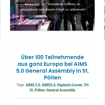
Klicke hier, um Statistiken-Cookies zu
akzeptieren und diesen Inhalt zu aktivieren
Über 100 Teilnehmende
aus ganz Europa bei AIMS
5.0 General Assembly in St.
Pölten
Tags:
AIMS 5.0
,
AIMS5.0
,
Digitech-Corner
,
FH
St. Pölten
,
General Assembly