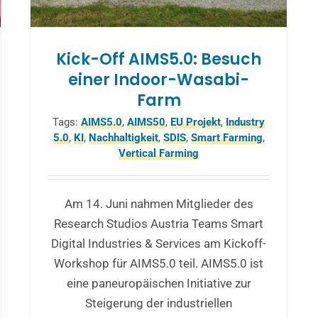
Kick-Off AIMS5.0: Besuch
einer Indoor-Wasabi-
Farm
Tags:
AIMS5.0
,
AIMS50
,
EU Projekt
,
Industry
5.0
,
KI
,
Nachhaltigkeit
,
SDIS
,
Smart Farming
,
Vertical Farming
Am 14. Juni nahmen Mitglieder des
Research Studios Austria Teams Smart
Digital Industries & Services am Kickoff-
Workshop für AIMS5.0 teil. AIMS5.0 ist
eine paneuropäischen Initiative zur
Steigerung der industriellen