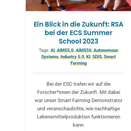
Ein Blick in die Zukunft: RSA
bei der ECS Summer
School 2023
Tags:
AI
,
AIMS5.0
,
AIMS50
,
Autonomous
Systems
,
Industry 5.0
,
KI
,
SDIS
,
Smart
Farming
Bei der ESC trafen wir auf die
Forscher*innen der Zukunft. Mit dabei
war unser Smart Farming Demonstrator
und veranschaulichte, wie nachhaltige
Lebensmittelproduktion funktionieren
kann.