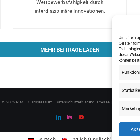
Wettbewerbsfähigkeit durch
interdisziplinäre Innovationen.
Um dir ein o
Geräteinfor
MEHR BEITRÄGE LADEN
Technologien
dieser Websi
können best
Funktion
Statistik
©
2026 RSA FG |
Impressum
|
Datenschutzerklärung
|
Presse
|
AGB
|
Sitemap
Marketin
LinkedIn
Instagram
YouTube
Akze
Deutsch
English
(
Englisch
)