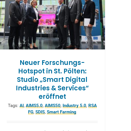
Neuer Forschungs-
Hotspot in St. Pölten:
Studio „Smart Digital
Industries & Services“
eröffnet
Tags:
AI
,
AIMS5.0
,
AIMS50
,
Industry 5.0
,
RSA
FG
,
SDIS
,
Smart Farming