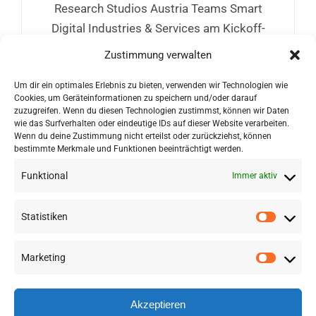
Research Studios Austria Teams Smart
Digital Industries & Services am Kickoff-
Workshop für AIMS5.0 teil. AIMS5.0 ist eine
Zustimmung verwalten
paneuropäischen Initiative zur Steigerung
der industriellen Wettbewerbsfähigkeit
Um dir ein optimales Erlebnis zu bieten, verwenden wir Technologien wie
Cookies, um Geräteinformationen zu speichern und/oder darauf
durch interdisziplinäre Innovationen.
zuzugreifen. Wenn du diesen Technologien zustimmst, können wir Daten
wie das Surfverhalten oder eindeutige IDs auf dieser Website verarbeiten.
Wenn du deine Zustimmung nicht erteilst oder zurückziehst, können
bestimmte Merkmale und Funktionen beeinträchtigt werden.
Funktional
Immer aktiv
Statistiken
Marketing
©
2026 RSA FG |
Impressum
|
Datenschutzerklärung
|
Presse
|
AGB
|
Sitemap
Akzeptieren