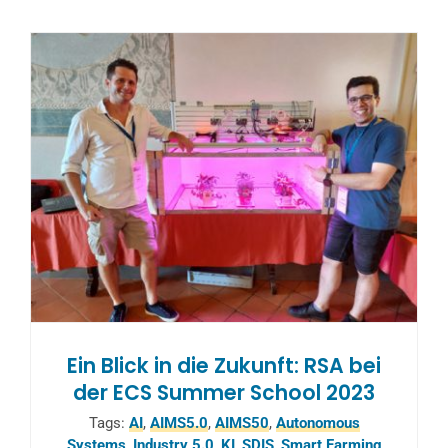
Ein Blick in die Zukunft: RSA bei
der ECS Summer School 2023
Tags:
AI
,
AIMS5.0
,
AIMS50
,
Autonomous
Systems
,
Industry 5.0
,
KI
,
SDIS
,
Smart Farming