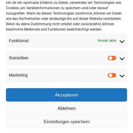
Um dir ein optimales Erlebnis zu bieten, verwenden wir Technologien wie
Verwendung für die Unterrichtsgestaltung
Cookies, um Geräteinformationen zu speichern und/oder darauf
anzupassen.
zuzugreifen. Wenn du diesen Technologien zustimmst, können wir Daten
wie das Surfverhalten oder eindeutige IDs auf dieser Website verarbeiten.
Wenn du deine Zustimmung nicht erteilst oder zurückziehst, können
bestimmte Merkmale und Funktionen beeinträchtigt werden.
Funktional
Immer aktiv
Statistiken
Marketing
©
2026 RSA FG |
Impressum
|
Datenschutzerklärung
|
Presse
|
AGB
|
Sitemap
Akzeptieren
LinkedIn
Instagram
YouTube
Ablehnen
Einstellungen speichern
Deutsch
English
(
Englisch
)