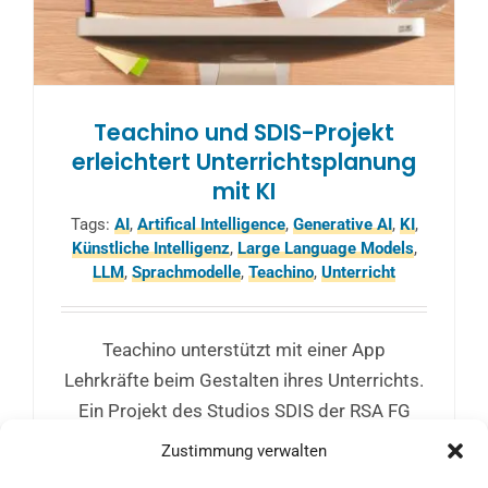
Teachino und SDIS-Projekt
erleichtert Unterrichtsplanung
mit KI
Tags:
AI
,
Artifical Intelligence
,
Generative AI
,
KI
,
Künstliche Intelligenz
,
Large Language Models
,
LLM
,
Sprachmodelle
,
Teachino
,
Unterricht
Teachino unterstützt mit einer App
Lehrkräfte beim Gestalten ihres Unterrichts.
Ein Projekt des Studios SDIS der RSA FG
zielt darauf ab, das Sprachmodell der
Zustimmung verwalten
Teachino-App noch besser an die