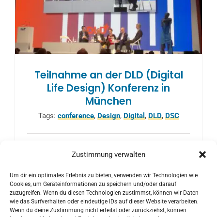
Teilnahme an der DLD (Digital
Life Design) Konferenz in
München
Tags:
conference
,
Design
,
Digital
,
DLD
,
DSC
Die DLD (Digital Life Design) ist eine
Zustimmung verwalten
internationale Konferenz- und
Um dir ein optimales Erlebnis zu bieten, verwenden wir Technologien wie
Innovationsreihe, welche von Hubert Burda
Cookies, um Geräteinformationen zu speichern und/oder darauf
Media veranstaltet wird.
zuzugreifen. Wenn du diesen Technologien zustimmst, können wir Daten
wie das Surfverhalten oder eindeutige IDs auf dieser Website verarbeiten.
Wenn du deine Zustimmung nicht erteilst oder zurückziehst, können