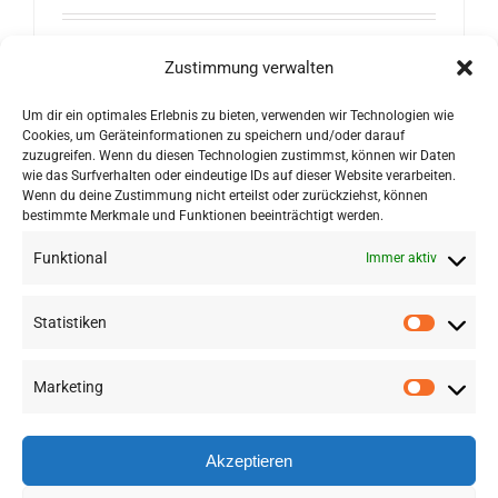
Ziel des Projekts tech2people ist es, die
Zustimmung verwalten
komplexen und hoch-modularen Daten
Um dir ein optimales Erlebnis zu bieten, verwenden wir Technologien wie
(verschiedene physiologische
Cookies, um Geräteinformationen zu speichern und/oder darauf
Beschreibungsformen) zu kombinieren.
zuzugreifen. Wenn du diesen Technologien zustimmst, können wir Daten
wie das Surfverhalten oder eindeutige IDs auf dieser Website verarbeiten.
Wenn du deine Zustimmung nicht erteilst oder zurückziehst, können
bestimmte Merkmale und Funktionen beeinträchtigt werden.
Funktional
Immer aktiv
Statistiken
Marketing
©
2026 RSA FG |
Impressum
|
Datenschutzerklärung
|
Presse
|
AGB
|
Sitemap
Akzeptieren
LinkedIn
Instagram
YouTube