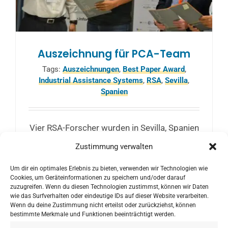
Auszeichnung für PCA-Team
Tags:
Auszeichnungen
,
Best Paper Award
,
Industrial Assistance Systems
,
RSA
,
Sevilla
,
Spanien
Vier RSA-Forscher wurden in Sevilla, Spanien
mit dem Best Paper Award für die
Zustimmung verwalten
Publikation: "Making Sense: Experiences
Um dir ein optimales Erlebnis zu bieten, verwenden wir Technologien wie
with Multi-Sensor Fusion in Industrial
Cookies, um Geräteinformationen zu speichern und/oder darauf
Assistance Systems" ausgezeichnet.
zuzugreifen. Wenn du diesen Technologien zustimmst, können wir Daten
wie das Surfverhalten oder eindeutige IDs auf dieser Website verarbeiten.
Wenn du deine Zustimmung nicht erteilst oder zurückziehst, können
bestimmte Merkmale und Funktionen beeinträchtigt werden.