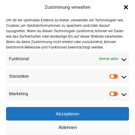
am Programm: Darin geht es um die
Zustimmung verwalten
Herausforderungen bei sogenannten
Um dir ein optimales Erlebnis zu bieten, verwenden wir Technologien wie
"Scientific Knowledge Graphs" und mögliche
Cookies, um Geräteinformationen zu speichern und/oder darauf
Lösungsansätze.
zuzugreifen. Wenn du diesen Technologien zustimmst, können wir Daten
wie das Surfverhalten oder eindeutige IDs auf dieser Website verarbeiten.
Wenn du deine Zustimmung nicht erteilst oder zurückziehst, können
bestimmte Merkmale und Funktionen beeinträchtigt werden.
Funktional
Immer aktiv
Statistiken
Marketing
©
2026 RSA FG |
Impressum
|
Datenschutzerklärung
|
Presse
|
AGB
|
Sitemap
Akzeptieren
LinkedIn
Instagram
YouTube
Ablehnen