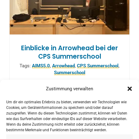
Einblicke in Arrowhead bei der
CPS Summerschool
Tags:
AIMS5.0
,
Arrowhead
,
CPS Summerschool
,
Summerschool
Zustimmung verwalten
Markus Tauber hielt einen Vortrag über das
Um dir ein optimales Erlebnis zu bieten, verwenden wir Technologien wie
Arrowhead-Framework und wie es in
Cookies, um Geräteinformationen zu speichern und/oder darauf
AIMS5.0 verwendet wird.
zuzugreifen. Wenn du diesen Technologien zustimmst, können wir Daten
wie das Surfverhalten oder eindeutige IDs auf dieser Website verarbeiten.
Wenn du deine Zustimmung nicht erteilst oder zurückziehst, können
bestimmte Merkmale und Funktionen beeinträchtigt werden.