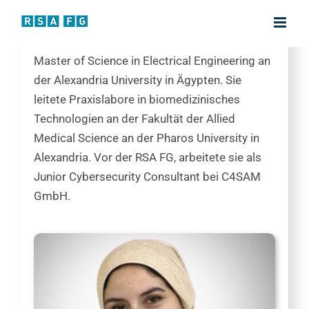
Junior Researcher
Zum
Inhalt
Hebatallah Abuamera absolvierte ihren
springen
Master of Science in Electrical Engineering an
der Alexandria University in Ägypten. Sie
leitete Praxislabore in biomedizinisches
Technologien an der Fakultät der Allied
Medical Science an der Pharos University in
Alexandria. Vor der RSA FG, arbeitete sie als
Junior Cybersecurity Consultant bei C4SAM
GmbH.