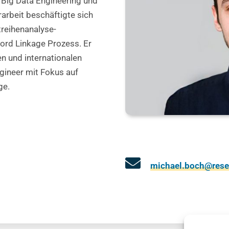
 Big Data Engineering und
rarbeit beschäftigte sich
treihenanalyse-
cord Linkage Prozess. Er
en und internationalen
ngineer mit Fokus auf
ge.
michael.boch@rese