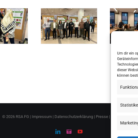
Um dir ein o
Geräteinfor
Technologien
dieser Websi
können best
Funktion
Statistik
©
2026 RSA FG |
Impressum
|
Datenschutzerklärung
|
Presse
|
AGB
|
Sitemap
Marketin
LinkedIn
Instagram
YouTube