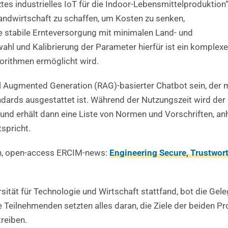
tes industrielles IoT für die Indoor-Lebensmittelproduktion
 Landwirtschaft zu schaffen, um Kosten zu senken,
e stabile Ernteversorgung mit minimalen Land- und
hl und Kalibrierung der Parameter hierfür ist ein komplexe
gorithmen ermöglicht wird.
l Augmented Generation (RAG)-basierter Chatbot sein, der mi
dards ausgestattet ist. Während der Nutzungszeit wird der U
und erhält dann eine Liste von Normen und Vorschriften, anh
spricht.
n, open-access ERCIM-news:
Engineering Secure, Trustwort
tät für Technologie und Wirtschaft stattfand, bot die Geleg
e Teilnehmenden setzten alles daran, die Ziele der beiden P
reiben.