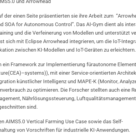
IMS5.0 und Arrowhead
f der einen Seite präsentierten sie ihre Arbeit zum
“
Arrowhe
nd SOA for Autonomous Control
”
.
Das AI-Gym dient als inte
aining und die Verfeinerung von Modellen und unterstützt
t sich mit Eclipse Arrowhead integrieren, um die IoT-Integr
ation zwischen KI-Modellen und IoT-Geräten zu erleichtern.
am ein Framework zur Implementierung fürautonome Elemente
ture(
CEA)
–
systems)), mit einer Service-orientierten Archite
ation künstlicher Intelligenz und MAPE-K (Monitor, Analyze
erbrauch zu optimieren. Die Forscher stellten auch eine R
ement, Nährlösungssteuerung, Luftqualitätsmanagement u
eschnitten sind.
ren AIMS5.0 Vertical Farming Use Case sowie das Self-
altung von Vorschriften für industrielle KI-Anwendungen.