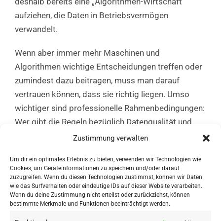
deshalb bereits eine „Algorithmen-Wirtschaft“
aufziehen, die Daten in Betriebsvermögen
verwandelt.
Wenn aber immer mehr Maschinen und
Algorithmen wichtige Entscheidungen treffen oder
zumindest dazu beitragen, muss man darauf
vertrauen können, dass sie richtig liegen. Umso
wichtiger sind professionelle Rahmenbedingungen:
Wer gibt die Regeln bezüglich Datenqualität und
Data Governance vor? Wie gelingt die smarte
Zustimmung verwalten
Auswertung und was braucht es dafür? Welche
Um dir ein optimales Erlebnis zu bieten, verwenden wir Technologien wie
Erfolgsbeispiele geben den Weg vor?
Cookies, um Geräteinformationen zu speichern und/oder darauf
zuzugreifen. Wenn du diesen Technologien zustimmst, können wir Daten
Anmeldung zur Veranstaltung
HIER.
wie das Surfverhalten oder eindeutige IDs auf dieser Website verarbeiten.
Wenn du deine Zustimmung nicht erteilst oder zurückziehst, können
bestimmte Merkmale und Funktionen beeinträchtigt werden.