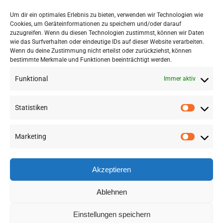
Entscheidungsgrundlage für
Strategien und Investitionen zu
Um dir ein optimales Erlebnis zu bieten, verwenden wir Technologien wie
Cookies, um Geräteinformationen zu speichern und/oder darauf
liefern.“
zuzugreifen. Wenn du diesen Technologien zustimmst, können wir Daten
wie das Surfverhalten oder eindeutige IDs auf dieser Website verarbeiten.
Wenn du deine Zustimmung nicht erteilst oder zurückziehst, können
bestimmte Merkmale und Funktionen beeinträchtigt werden.
Funktional
Immer aktiv
Statistiken
Marketing
©
2026 RSA FG |
Impressum
|
Datenschutzerklärung
|
Presse
|
AGB
|
Sitemap
Akzeptieren
LinkedIn
Instagram
YouTube
Ablehnen
Einstellungen speichern