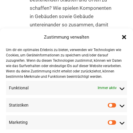
schaffen? Wie spielen Komponenten
in Gebäuden sowie Gebäude
untereinander so zusammen, damit
ein optimales Ergebnis bzgl. Energie,
Zustimmung verwalten
Lärmentwicklung und Behaglichkeit
für die Nutzer erzielt wird?
Um dir ein optimales Erlebnis zu bieten, verwenden wir Technologien wie
Cookies, um Geräteinformationen zu speichern und/oder darauf
zuzugreifen. Wenn du diesen Technologien zustimmst, können wir Daten
Programm des
wie das Surfverhalten oder eindeutige IDs auf dieser Website verarbeiten.
Fachsymposiums
Wenn du deine Zustimmung nicht erteilst oder zurückziehst, können
bestimmte Merkmale und Funktionen beeinträchtigt werden.
Funktional
Immer aktiv
Statistiken
Marketing
©
2026 RSA FG |
Impressum
|
Datenschutzerklärung
|
Presse
|
AGB
|