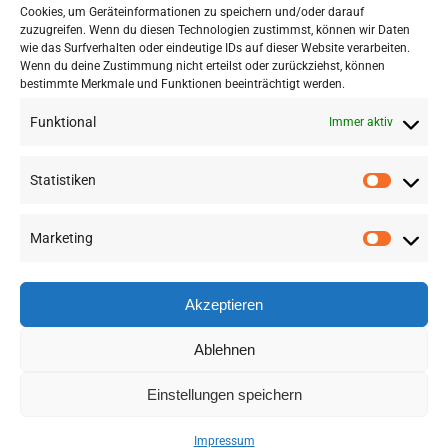
Cookies, um Geräteinformationen zu speichern und/oder darauf
zuzugreifen. Wenn du diesen Technologien zustimmst, können wir Daten
wie das Surfverhalten oder eindeutige IDs auf dieser Website verarbeiten.
Wenn du deine Zustimmung nicht erteilst oder zurückziehst, können
bestimmte Merkmale und Funktionen beeinträchtigt werden.
Funktional
Immer aktiv
Statistiken
Marketing
©
2026 RSA FG |
Impressum
|
Datenschutzerklärung
|
Presse
|
AGB
|
Sitemap
Akzeptieren
LinkedIn
Instagram
YouTube
Ablehnen
Einstellungen speichern
Deutsch
English
(
Englisch
)
Impressum