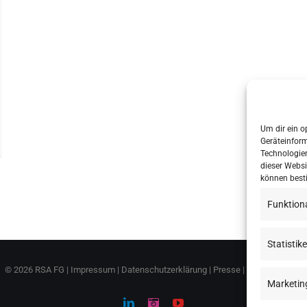
Um dir ein o
Geräteinfor
Technologien
dieser Websi
können best
Funktion
Statistik
©
2026 RSA FG |
Impressum
|
Datenschutzerklärung
|
Presse
|
AGB
|
Sitemap
Marketin
LinkedIn
Instagram
YouTube