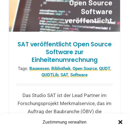
SAT veröffentlicht Open Source
Software zur
Einheitenumrechnung
Tags:
Bauwesen
,
Bibliothek
,
Open Source
,
QUDT
,
QUDTLib
,
SAT
,
Software
Das Studio SAT ist der Lead Partner im
Forschungsprojekt Merkmalservice, das im
Auftrag der Baubranche (ÖBV) die
Übersetzung von Bauwerksmodellen zum
Zustimmung verwalten
Ziel hat. Im Zuge dieser Arbeit wurde nun