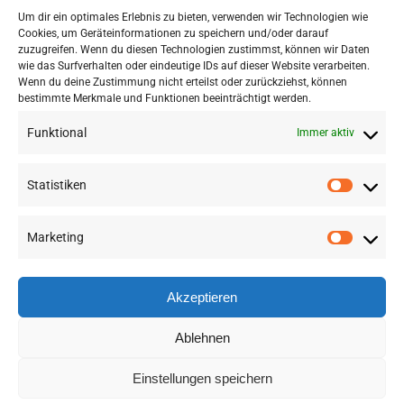
Um dir ein optimales Erlebnis zu bieten, verwenden wir Technologien wie
eine Bibliothek für die Umrechnung von
Cookies, um Geräteinformationen zu speichern und/oder darauf
Einheiten veröffentlicht: QUDTLib.
zuzugreifen. Wenn du diesen Technologien zustimmst, können wir Daten
wie das Surfverhalten oder eindeutige IDs auf dieser Website verarbeiten.
Wenn du deine Zustimmung nicht erteilst oder zurückziehst, können
bestimmte Merkmale und Funktionen beeinträchtigt werden.
Funktional
Immer aktiv
Statistiken
Marketing
©
2026 RSA FG |
Impressum
|
Datenschutzerklärung
|
Presse
|
AGB
|
Sitemap
Akzeptieren
LinkedIn
Instagram
YouTube
Ablehnen
Einstellungen speichern
Deutsch