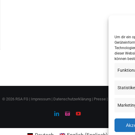
Um dir ein o
Geräteinfor
Technologien
dieser Websi
können best
Funktion
Statistik
©
2026 RSA FG |
Impressum
|
Datenschutzerklärung
|
Presse
|
AGB
|
Sitemap
Marketin
LinkedIn
Instagram
YouTube
Akze
Deutsch
English
(
Englisch
)