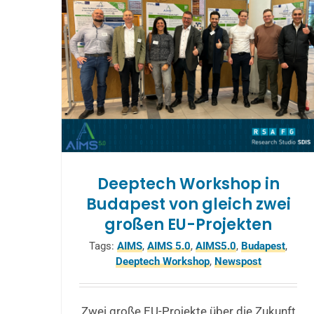
Deeptech Workshop in
Budapest von gleich zwei
großen EU-Projekten
Tags:
AIMS
,
AIMS 5.0
,
AIMS5.0
,
Budapest
,
Deeptech Workshop
,
Newspost
Zwei große EU-Projekte über die Zukunft