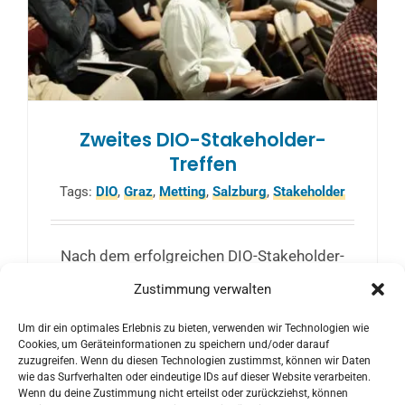
Zweites DIO-Stakeholder-
Treffen
Tags:
DIO
,
Graz
,
Metting
,
Salzburg
,
Stakeholder
Nach dem erfolgreichen DIO-Stakeholder-
Treffen in Graz am 10. April 2019 mit rund
Zustimmung verwalten
20 TeilnehmerInnen aus Wissenschaft,
Um dir ein optimales Erlebnis zu bieten, verwenden wir Technologien wie
Wirtschaft und Verwaltung findet jetzt die
Cookies, um Geräteinformationen zu speichern und/oder darauf
zweite Konferenz statt.
zuzugreifen. Wenn du diesen Technologien zustimmst, können wir Daten
wie das Surfverhalten oder eindeutige IDs auf dieser Website verarbeiten.
Wenn du deine Zustimmung nicht erteilst oder zurückziehst, können