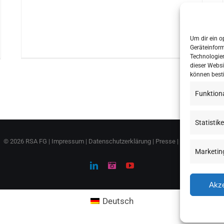
Um dir ein o
Geräteinfor
Technologien
dieser Websi
können best
Funktion
Statistik
©
2026 RSA FG |
Impressum
|
Datenschutzerklärung
|
Presse
|
AGB
|
Sitemap
Marketin
LinkedIn
Instagram
YouTube
Akze
Deutsch