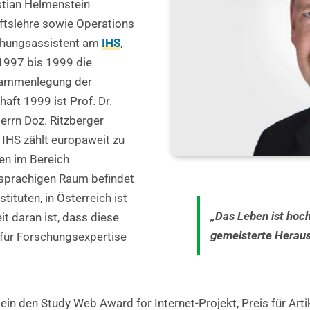
istian Helmenstein
aftslehre sowie Operations
schungsassistent am
IHS
,
 1997 bis 1999 die
usammenlegung der
ft 1999 ist Prof. Dr.
rrn Doz. Ritzberger
 IHS zählt europaweit zu
en im Bereich
sprachigen Raum befindet
tituten, in Österreich ist
„Das Leben ist hoch
it daran ist, dass diese
gemeisterte Heraus
 für Forschungsexpertise
tein den Study Web Award for Internet-Projekt, Preis für Arti