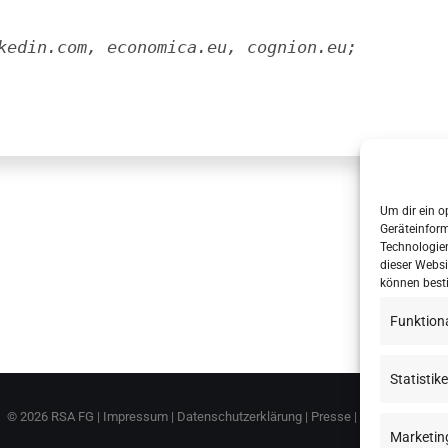
kedin.com, economica.eu, cognion.eu;
Um dir ein o
Geräteinfor
Technologien
dieser Websi
können best
Funktion
Statistik
©
2026 RSA FG |
Impressum
|
Datenschutzerklärung
|
Presse
|
AGB
|
Sitemap
Marketin