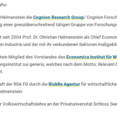
Who.
n Helmenstein die
Cognion Research Group
/ Cognion Forsc
 einer grenzüberschreitend tätigen Gruppe von Forschungsi
gt seit 2004 Prof. Dr. Christian Helmenstein als Chief Econ
en Industrie und der mit ihr verbundenen Sektoren maßgebli
nstein Mitglied des Vorstandes des
Economica Institut für 
ungsinstitut sui generis, welches nach dem Motto:
Relevant 
t.
ft der RSA FG durch die
RiskRe Agentur
für wirtschaftlich
Helmenstein.
ür Volkswirtschaftslehre an der Privatuniversität Schloss S