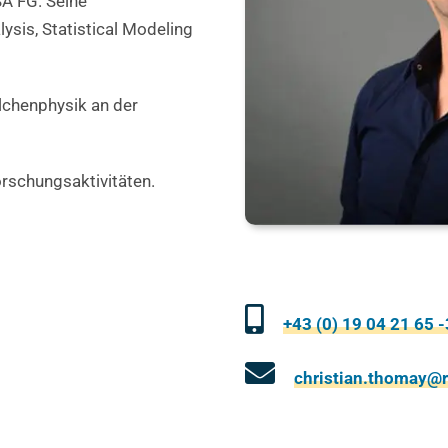
SA FG. Seine
sis, Statistical Modeling
lchenphysik an der
orschungsaktivitäten.
+43 (0) 19 04 21 65 
christian.thomay@r