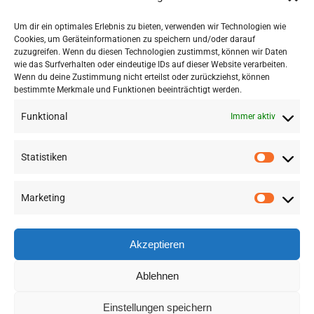
Infrastructures
Um dir ein optimales Erlebnis zu bieten, verwenden wir Technologien wie
Industry 4.0 and geospatial technologies
Cookies, um Geräteinformationen zu speichern und/oder darauf
Optimization approaches in the spatial
zuzugreifen. Wenn du diesen Technologien zustimmst, können wir Daten
wie das Surfverhalten oder eindeutige IDs auf dieser Website verarbeiten.
context: Case studies form the energy domain
Wenn du deine Zustimmung nicht erteilst oder zurückziehst, können
bestimmte Merkmale und Funktionen beeinträchtigt werden.
Funktional
Immer aktiv
Statistiken
Marketing
©
2026 RSA FG |
Impressum
|
Datenschutzerklärung
|
Presse
|
AGB
|
Sitemap
Akzeptieren
LinkedIn
Instagram
YouTube
Ablehnen
Einstellungen speichern