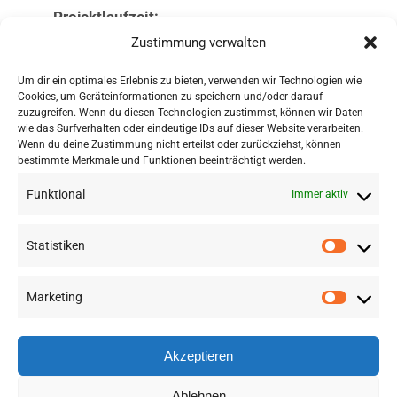
Projektlaufzeit:
1. Oktober 2016 – 30. September 2019
Zustimmung verwalten
Um dir ein optimales Erlebnis zu bieten, verwenden wir Technologien wie
Zur Anmeldung
Cookies, um Geräteinformationen zu speichern und/oder darauf
zuzugreifen. Wenn du diesen Technologien zustimmst, können wir Daten
Programmheft zum
wie das Surfverhalten oder eindeutige IDs auf dieser Website verarbeiten.
Download
Wenn du deine Zustimmung nicht erteilst oder zurückziehst, können
bestimmte Merkmale und Funktionen beeinträchtigt werden.
Funktional
Immer aktiv
Statistiken
Marketing
©
2026 RSA FG |
Impressum
|
Datenschutzerklärung
|
Presse
|
AGB
|
Sitemap
Akzeptieren
LinkedIn
Instagram
YouTube
Ablehnen