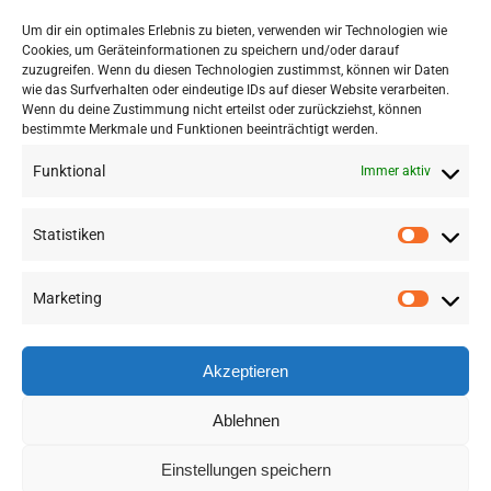
Um dir ein optimales Erlebnis zu bieten, verwenden wir Technologien wie
Cookies, um Geräteinformationen zu speichern und/oder darauf
zuzugreifen. Wenn du diesen Technologien zustimmst, können wir Daten
wie das Surfverhalten oder eindeutige IDs auf dieser Website verarbeiten.
MEHR BEITRÄGE AUS DEM STUDIO
Wenn du deine Zustimmung nicht erteilst oder zurückziehst, können
bestimmte Merkmale und Funktionen beeinträchtigt werden.
Funktional
Immer aktiv
Statistiken
Marketing
©
2026 RSA FG |
Impressum
|
Datenschutzerklärung
|
Presse
|
AGB
|
Sitemap
Akzeptieren
LinkedIn
Instagram
YouTube
Ablehnen
Einstellungen speichern