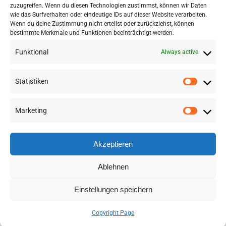
"Austria is disappearing II" on 12 October.
zuzugreifen. Wenn du diesen Technologien zustimmst, können wir Daten
wie das Surfverhalten oder eindeutige IDs auf dieser Website verarbeiten.
Wenn du deine Zustimmung nicht erteilst oder zurückziehst, können
bestimmte Merkmale und Funktionen beeinträchtigt werden.
Funktional
Always active
Statistiken
Marketing
©
2026 RSA FG |
Impressum
|
Datenschutzerklärung
|
Presse
|
AGB
|
Sitemap
Akzeptieren
LinkedIn
Instagram
Ablehnen
Einstellungen speichern
Deutsch
(
German
)
English
Copyright Page