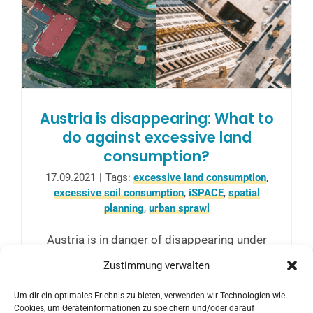
Austria is disappearing: What to
do against excessive land
consumption?
17.09.2021
|
Tags:
excessive land consumption
,
excessive soil consumption
,
iSPACE
,
spatial
planning
,
urban sprawl
Austria is in danger of disappearing under
more and more concrete and asphalt. How
Zustimmung verwalten
can urban sprawl be counteracted? - This
Um dir ein optimales Erlebnis zu bieten, verwenden wir Technologien wie
question will be explored at the event
Cookies, um Geräteinformationen zu speichern und/oder darauf