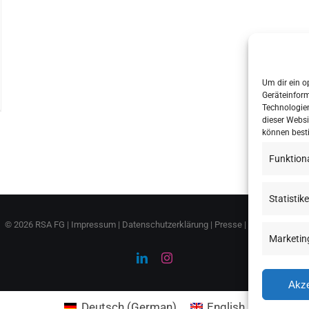
Um dir ein o
Geräteinfor
Technologien
dieser Websi
können best
Funktion
Statistik
©
2026 RSA FG |
Impressum
|
Datenschutzerklärung
|
Presse
|
AGB
|
Sitemap
Marketin
LinkedIn
Instagram
Akze
Deutsch
(
German
)
English