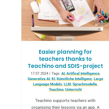
Easier planning for
teachers thanks to
Teachino and SDIS-project
17.07.2024
|
Tags:
AI
,
Artifical Intelligence
,
Generative AI
,
KI
,
Künstliche Intelligenz
,
Large
Language Models
,
LLM
,
Sprachmodelle
,
Teachino
,
Unterricht
Teachino supports teachers with
organising their lessons via an app. A