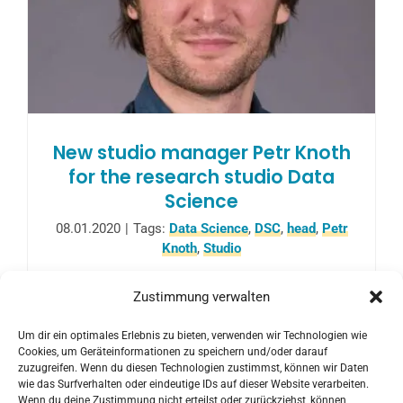
New studio manager Petr Knoth
for the research studio Data
Science
08.01.2020
|
Tags:
Data Science
,
DSC
,
head
,
Petr
Knoth
,
Studio
The Research Studio Data Science has a new
Zustimmung verwalten
studio manager since the beginning of
Um dir ein optimales Erlebnis zu bieten, verwenden wir Technologien wie
2020: Dr. Petr Knoth. Dr. Mihai Lupu left RSA
Cookies, um Geräteinformationen zu speichern und/oder darauf
FG to the US.
zuzugreifen. Wenn du diesen Technologien zustimmst, können wir Daten
wie das Surfverhalten oder eindeutige IDs auf dieser Website verarbeiten.
Wenn du deine Zustimmung nicht erteilst oder zurückziehst, können