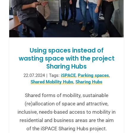
Using spaces instead of
wasting space with the project
Sharing Hubs
22.07.2024
|
Tags:
iSPACE
,
Parking spaces
,
Shared Mobility Hubs
,
Sharing Hubs
Shared forms of mobility, sustainable
(re)allocation of space and attractive,
inclusive, needs-based access to mobility in
residential and business areas are the aim
of the iSPACE Sharing Hubs project.