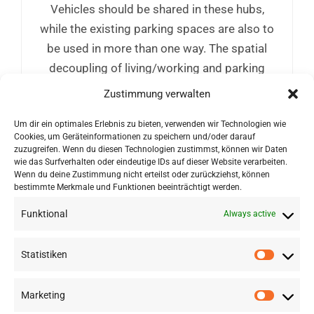
Vehicles should be shared in these hubs,
while the existing parking spaces are also to
be used in more than one way. The spatial
decoupling of living/working and parking
promotes shared mobility. In addition, these
Zustimmung verwalten
sharing hubs can be equipped with low-cost
Um dir ein optimales Erlebnis zu bieten, verwenden wir Technologien wie
e-charging infrastructure and supplemented
Cookies, um Geräteinformationen zu speichern und/oder darauf
with services such as parcel boxes.
zuzugreifen. Wenn du diesen Technologien zustimmst, können wir Daten
wie das Surfverhalten oder eindeutige IDs auf dieser Website verarbeiten.
Wenn du deine Zustimmung nicht erteilst oder zurückziehst, können
bestimmte Merkmale und Funktionen beeinträchtigt werden.
Funktional
Always active
Statistiken
Marketing
©
2026 RSA FG |
Impressum
|
Datenschutzerklärung
|
Presse
|
AGB
|