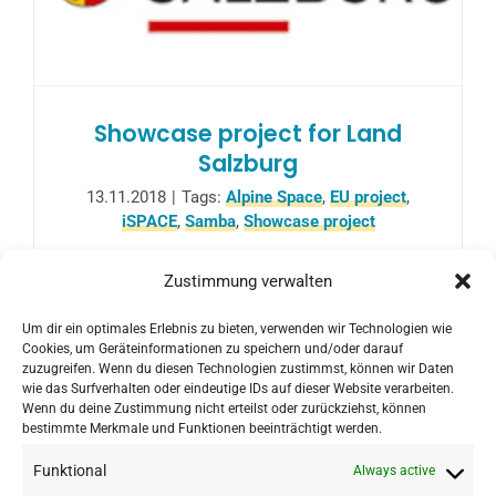
Showcase project for Land
Salzburg
13.11.2018
|
Tags:
Alpine Space
,
EU project
,
iSPACE
,
Samba
,
Showcase project
The "SaMBA" project, in which the Research
Zustimmung verwalten
Studio iSPACE is a scientific project partner,
Um dir ein optimales Erlebnis zu bieten, verwenden wir Technologien wie
is a showcase project of the EU funded
Cookies, um Geräteinformationen zu speichern und/oder darauf
Alpine Space Programme.
zuzugreifen. Wenn du diesen Technologien zustimmst, können wir Daten
wie das Surfverhalten oder eindeutige IDs auf dieser Website verarbeiten.
Wenn du deine Zustimmung nicht erteilst oder zurückziehst, können
bestimmte Merkmale und Funktionen beeinträchtigt werden.
Funktional
Always active