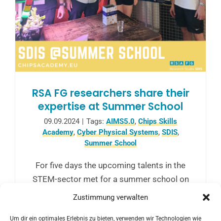
RSA FG researchers share their
expertise at Summer School
09.09.2024
|
Tags:
AIMS5.0
,
Chips Skills
Academy
,
Cyber Physical Systems
,
SDIS
,
Summer School
For five days the upcoming talents in the
STEM-sector met for a summer school on
microelectronics in Italy. Chief scientific
Zustimmung verwalten
officer Markus Tauber and SDIS-researcher
Um dir ein optimales Erlebnis zu bieten, verwenden wir Technologien wie
Yasin Ghafourian gave them an insight into