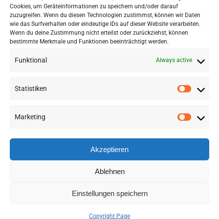
Cookies, um Geräteinformationen zu speichern und/oder darauf
their work.
zuzugreifen. Wenn du diesen Technologien zustimmst, können wir Daten
wie das Surfverhalten oder eindeutige IDs auf dieser Website verarbeiten.
Wenn du deine Zustimmung nicht erteilst oder zurückziehst, können
bestimmte Merkmale und Funktionen beeinträchtigt werden.
Funktional
Always active
Statistiken
Marketing
©
2026 RSA FG |
Impressum
|
Datenschutzerklärung
|
Presse
|
AGB
|
Sitemap
Akzeptieren
LinkedIn
Instagram
Ablehnen
Einstellungen speichern
Deutsch
(
German
)
English
Copyright Page