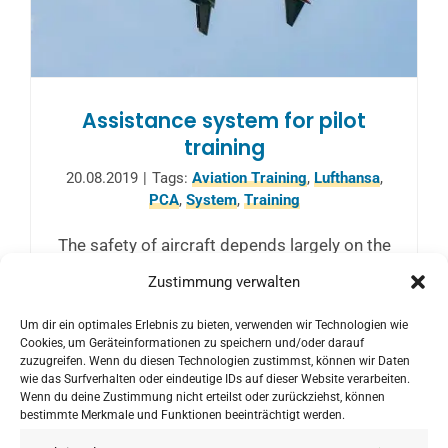
Assistance system for pilot
training
20.08.2019
|
Tags:
Aviation Training
,
Lufthansa
,
PCA
,
System
,
Training
The safety of aircraft depends largely on the
focused attention of pilots the reason why
Zustimmung verwalten
PCA develops with Lufthansa Aviation
Um dir ein optimales Erlebnis zu bieten, verwenden wir Technologien wie
Training an assistance system for pilot
Cookies, um Geräteinformationen zu speichern und/oder darauf
training.
zuzugreifen. Wenn du diesen Technologien zustimmst, können wir Daten
wie das Surfverhalten oder eindeutige IDs auf dieser Website verarbeiten.
Wenn du deine Zustimmung nicht erteilst oder zurückziehst, können
bestimmte Merkmale und Funktionen beeinträchtigt werden.