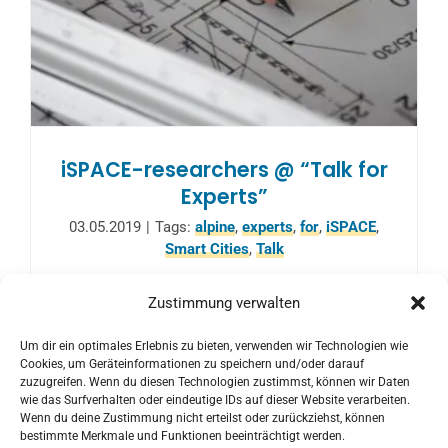
iSPACE-researchers @ “Talk for
Experts”
03.05.2019
|
Tags:
alpine
,
experts
,
for
,
iSPACE
,
Smart Cities
,
Talk
At the "Talk for Experts", "Smart Building",
Zustimmung verwalten
"Smart Buildings in Smart Cities" & "Zentrum
Um dir ein optimales Erlebnis zu bieten, verwenden wir Technologien wie
Alpines Bauen" will be presented by iSPACE
Cookies, um Geräteinformationen zu speichern und/oder darauf
researchers.
zuzugreifen. Wenn du diesen Technologien zustimmst, können wir Daten
wie das Surfverhalten oder eindeutige IDs auf dieser Website verarbeiten.
Wenn du deine Zustimmung nicht erteilst oder zurückziehst, können
bestimmte Merkmale und Funktionen beeinträchtigt werden.