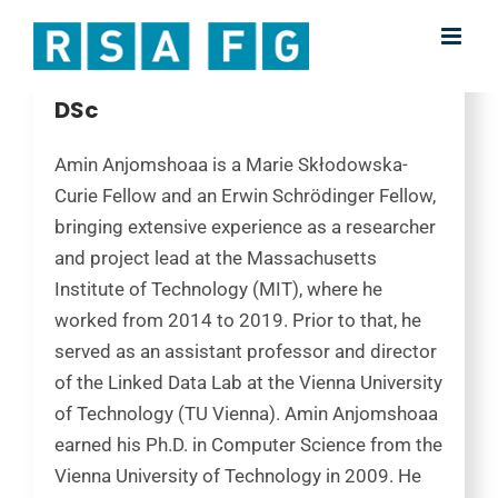
Anjomshoaa
Skip
to
Scientific Studio Director SDIS &
content
DSc
Amin
Anjomshoaa
is a Marie
Skłodowska
-
Curie Fellow and an Erwin Schrödinger Fellow,
bringing extensive experience as a researcher
and project lead at the Massachusetts
Institute of Technology (MIT), where he
worked from 2014 to 2019.
Prior to that, he
served as an assistant professor and director
of the Linked Data Lab at the Vienna University
of Technology (TU Vienna). Amin
Anjomshoaa
earned his Ph.D. in Computer Science from the
Vienna University of Technology in 2009.
He