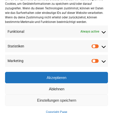
Cookies, um Geräteinformationen zu speichern und/oder darauf
zuzugreifen. Wenn du diesen Technologien zustimmst, können wir Daten
wie das Surfverhalten oder eindeutige IDs auf dieser Website verarbeiten.
Wenn du deine Zustimmung nicht erteilst oder zurückziehst, können
bestimmte Merkmale und Funktionen beeinträchtigt werden.
Funktional
Always active
Statistiken
Marketing
©
2026 RSA FG |
Impressum
|
Datenschutzerklärung
|
Presse
|
AGB
|
Sitemap
Akzeptieren
LinkedIn
Instagram
Ablehnen
Einstellungen speichern
Deutsch
(
German
)
English
Copyright Page