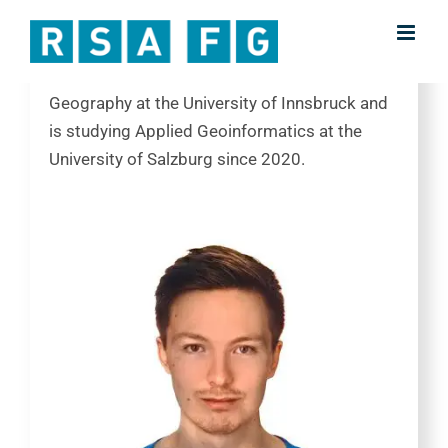
Skip
Junior Researcher
to
content
Maximilian Kranabetter studied Bachelor in
Geography at the University of Innsbruck and
is studying Applied Geoinformatics at the
University of Salzburg since 2020.