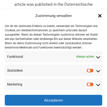
article was published in the Österreichische
Forstzeitung at the end of the successful
Zustimmung verwalten
project.
Um dir ein optimales Erlebnis zu bieten, verwenden wir Technologien wie
Read the article here.
Cookies, um Geräteinformationen zu speichern und/oder darauf
zuzugreifen. Wenn du diesen Technologien zustimmst, können wir Daten
wie das Surfverhalten oder eindeutige IDs auf dieser Website verarbeiten.
ARTIKEL ZUM DOWNLOAD
Wenn du deine Zustimmung nicht erteilst oder zurückziehst, können
bestimmte Merkmale und Funktionen beeinträchtigt werden.
Funktional
Always active
Statistiken
Marketing
©
2026 RSA FG |
Impressum
|
Datenschutzerklärung
|
Presse
|
AGB
|
Sitemap
Akzeptieren