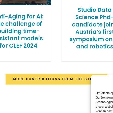
Studio Data
ti-Aging for AI:
Science Phd
he challenge of
candidate joi
building time-
Austria’s firs
sistant models
symposium on 
for CLEF 2024
and robotic
MORE CONTRIBUTIONS FROM THE STUDIO
Um dir ein o
Geräteinfor
Technologien
dieser Websi
können best