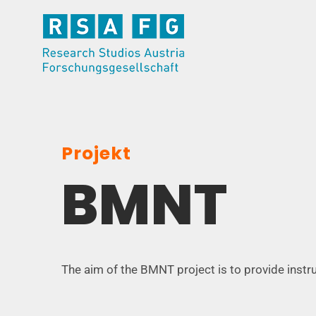
Skip
to
content
Projekt
BMNT
The aim of the BMNT project is to provide instr