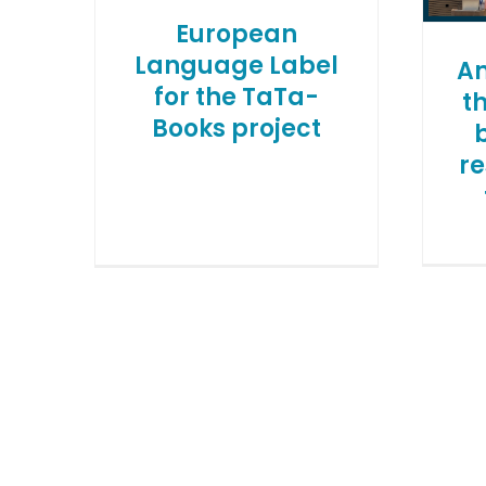
European
Language Label
An
for the TaTa-
t
Books project
re