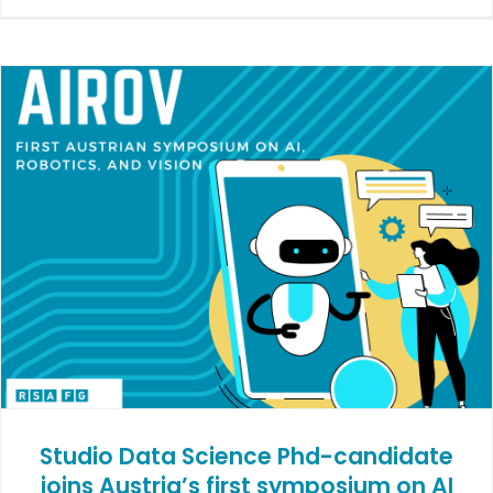
Studio Data Science Phd-candidate
joins Austria’s first symposium on AI