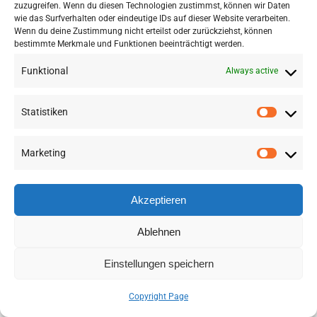
zuzugreifen. Wenn du diesen Technologien zustimmst, können wir Daten
wie das Surfverhalten oder eindeutige IDs auf dieser Website verarbeiten.
Wenn du deine Zustimmung nicht erteilst oder zurückziehst, können
bestimmte Merkmale und Funktionen beeinträchtigt werden.
Funktional
Always active
Statistiken
Marketing
©
2026 RSA FG |
Impressum
|
Datenschutzerklärung
|
Presse
|
AGB
|
Sitemap
Akzeptieren
LinkedIn
Instagram
Ablehnen
Einstellungen speichern
Deutsch
(
German
)
English
Copyright Page