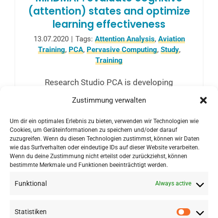
(attention) states and optimize
learning effectiveness
13.07.2020
|
Tags:
Attention Analysis
,
Aviation
Training
,
PCA
,
Pervasive Computing
,
Study
,
Training
Research Studio PCA is developing
MinDMAP, a new line of research to measure
Zustimmung verwalten
cognitive attention and optimize learning
Um dir ein optimales Erlebnis zu bieten, verwenden wir Technologien wie
effectiveness in simulation-based
Cookies, um Geräteinformationen zu speichern und/oder darauf
education.
zuzugreifen. Wenn du diesen Technologien zustimmst, können wir Daten
wie das Surfverhalten oder eindeutige IDs auf dieser Website verarbeiten.
Wenn du deine Zustimmung nicht erteilst oder zurückziehst, können
bestimmte Merkmale und Funktionen beeinträchtigt werden.
Funktional
Always active
Statistiken