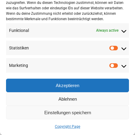
public demonstration walk.
zuzugreifen. Wenn du diesen Technologien zustimmst, können wir Daten
wie das Surfverhalten oder eindeutige IDs auf dieser Website verarbeiten.
Wenn du deine Zustimmung nicht erteilst oder zurückziehst, können
bestimmte Merkmale und Funktionen beeinträchtigt werden.
Funktional
Always active
Statistiken
Marketing
©
2026 RSA FG |
Impressum
|
Datenschutzerklärung
|
Presse
|
AGB
|
Sitemap
Akzeptieren
LinkedIn
Instagram
Ablehnen
Einstellungen speichern
Deutsch
(
German
)
English
Copyright Page