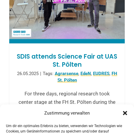
SDIS attends Science Fair at UAS
St. Pölten
26.05.2025
|
Tags:
Agrarsense
,
EdeN
,
EUDRES
,
FH
St. Pölten
For three days, regional research took
center stage at the FH St. Pölten during the
E³UDRES² Science Festival “Local Pulse,
Zustimmung verwalten
Global Waves.” The SDIS team presented its
Um dir ein optimales Erlebnis zu bieten, verwenden wir Technologien wie
Agrarsense and EDEN projects during a
Cookies, um Geräteinformationen zu speichern und/oder darauf