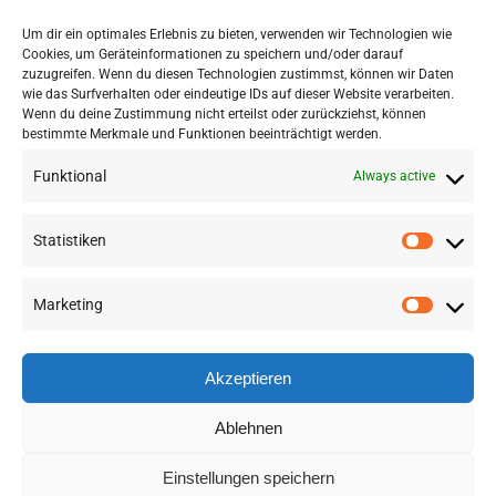
Geoinformatics Z_GIS, among others,
Um dir ein optimales Erlebnis zu bieten, verwenden wir Technologien wie
addressed the question of how urban quality
Cookies, um Geräteinformationen zu speichern und/oder darauf
of life works.
zuzugreifen. Wenn du diesen Technologien zustimmst, können wir Daten
wie das Surfverhalten oder eindeutige IDs auf dieser Website verarbeiten.
Wenn du deine Zustimmung nicht erteilst oder zurückziehst, können
bestimmte Merkmale und Funktionen beeinträchtigt werden.
Funktional
Always active
Statistiken
Marketing
©
2026 RSA FG |
Impressum
|
Datenschutzerklärung
|
Presse
|
AGB
|
Sitemap
Akzeptieren
LinkedIn
Instagram
Ablehnen
Einstellungen speichern